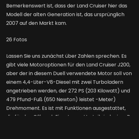
Bemerkenswert ist, dass der Land Cruiser hier das
Modell der alten Generation ist, das ursprünglich
2007 auf den Markt kam.
26
Fotos
Lassen Sie uns zunächst über Zahlen sprechen. Es
gibt viele Motoroptionen für den Land Cruiser J200,
aber der in diesem Duell verwendete Motor soll von
einem 4,4-Liter-V8-Diesel mit zwei Turboladern
angetrieben werden, der 272 PS (203 Kilowatt) und
479 Pfund-Fuß (650 Newton) leistet -Meter)
Drehmoment. Es ist mit Funktionen ausgestattet,
die für den Offroad-Einsatz von Vorteil sind, wie z. B.
ein Mittensperrdifferenzial und ein Getriebe mit
niedriger Reichweite.