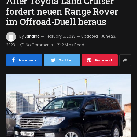
Alter Toyota Land Cruiser
fordert neuen Range Rover
im Offroad-Duell heraus
By
Jandino
February 5, 2023
Updated:
June 23,
2023
No Comments
2 Mins Read
Facebook
Twitter
Pinterest